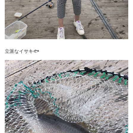
立派なイサキ🐟