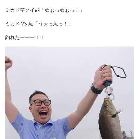
ミカド竿クイ🎣「ぬぉっぬぉっ！」
ミカド VS 魚「うぉっ魚っ！」
釣れたーーー！！