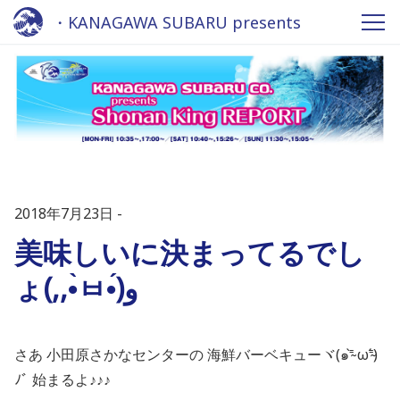
・KANAGAWA SUBARU presents
Shonan King REPORT - Fm yokohama
84.7
2018年7月23日
美味しいに決まってるでし
ょ(,,•̀ㅂ•́)و
さあ 小田原さかなセンターの 海鮮バーベキューヾ(๑⁼̴̀ ω⁼̴́)
ﾉﾞ 始まるよ♪♪♪