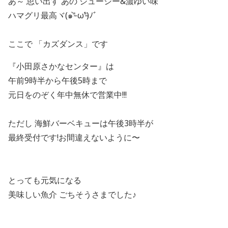
あ～ 思い出す あの ジューシー&濃ゆい味
ハマグリ最高ヾ(๑⁼̴̀ ω⁼̴́)ﾉﾞ
ここで 「カズダンス」です
『小田原さかなセンター』は
午前9時半から午後5時まで
元日をのぞく年中無休で営業中!!!
ただし 海鮮バーベキューは午後3時半が
最終受付です!お間違えないように〜
とっても元気になる
美味しい魚介 ごちそうさまでした♪