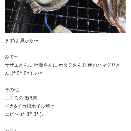
まずは 貝から〜
みて〜
サザエさんに 牡蠣さんに ホタテさん 国産のハマグリさ
ん⸜(* ॑꒳ ॑* )⸝♪⋆*
その他
まぐろのほほ肉
イカ&イカ綿ホイル焼き
エビ〜⸜(* ॑꒳ ॑* )⸝
わお♪