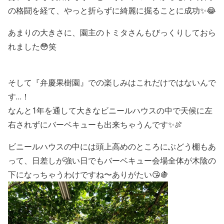
の格闘を経て、やっと折らずに綺麗に掘ることに成功✨😂
あまりの大きさに、園主のトミタさんもびっくりしておら
れました😳笑
そして『弁慶果樹園』での楽しみはこれだけではないんで
す…！
なんと1年を通して大きなビニールハウスの中で天候に左
右されずにバーベキューも出来ちゃうんです✨🍖
ビニールハウスの中には頭上高めのところにぶどう棚もあ
って、日差しが強い日でもバーベキュー会場全体が木陰の
下になっちゃうわけですね〜ありがたい😘🍇