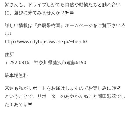
皆さんも、ドライブしがてら自然や動物たちと触れ合い
に、遊びに来てみませんか？💗🚘
詳しい情報は『弁慶果樹園』ホームページをご覧下さい🎶
↓↓↓
http://www.cityfujisawa.ne.jp/~ben-k/
住所
〒252-0816 神奈川県藤沢市遠藤6190
駐車場無料
来週も私がリポートをお届けしますのでお楽しみに😘💕
ということで、リポーターのあやかんぬこと岡田彩花でし
た！あでゅ🌟