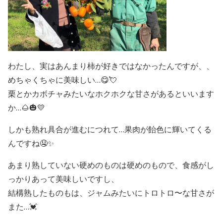
わたし、実はあんまり柿が好きではなかったんですが、、
めちゃくちゃに美味しい…😋💘
栗とかカボチャみたいなホクホクな甘さがあるといいます
か…🌰🎃💛
しかも熟れ具合が進むにつれて…果肉が飴色に輝いてくる
んですね🤤✨
あまり熟していない硬めのものは硬めのもので、食感がし
っかりあって美味しいですし、
結構熟したものもは、ジャムみたいにトロトロ〜な甘さが
また…💓