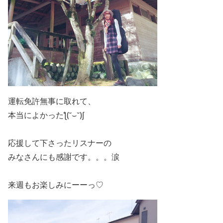
運転免許無事に取れて、
本当によかったƪ(˘⌣˘)ʃ
応援して下さったリスナーの
みなさんにも感謝です。。。涙
来週もお楽しみにーーっ♡