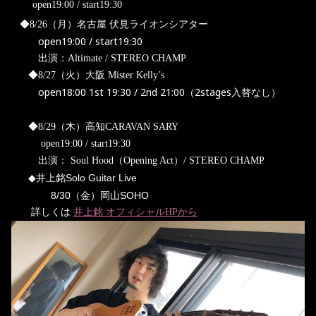
open19:00 / start19:30
◆
8/26
（月）名古屋
伏見ライオンシアター
open19:00 / start19:30
出演：
Altimate / STEREO CHAMP
◆
8/27
（火）大阪
Mister Kelly’s
open18:00 1st 19:30 / 2nd 21:00
2stages
（
入替なし）
◆
8/29
（木）高知
CARAVAN SARY
open19:00 / start19:30
出演：
Soul Hood
（
Opening Act
）
/ STEREO CHAMP
井上銘Solo Guitar Live
◆
8/30（金）岡山SOHO
詳しくは
井上銘 オフィシャルHPから