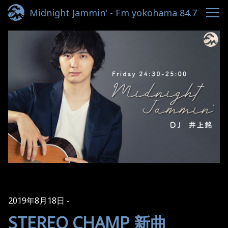
Midnight Jammin' - Fm yokohama 84.7
2019年8月18日
STEREO CHAMP 新曲