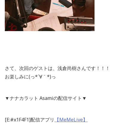
さて、次回のゲストは、浅倉尚樹さんです！！！
お楽しみに(っ*´∀｀*)っ
▼ナナカラット Asamiの配信サイト▼
[E:#x1F4F1]配信アプリ
【MeMeLive】