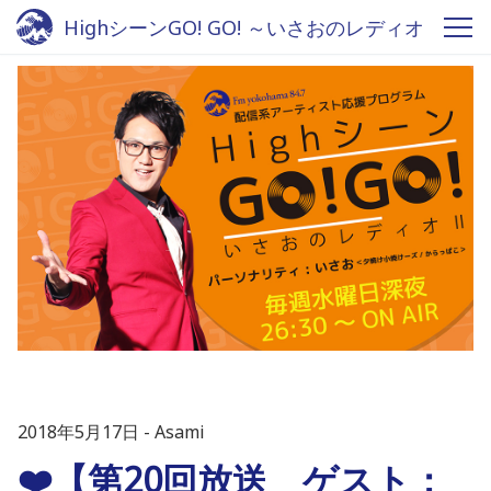
HighシーンGO! GO! ～いさおのレディオ
Ⅱ - Fm yokohama 84.7
2018年5月17日
Asami
❤️【第20回放送 ゲスト：