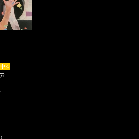
開中☆
検索！
て
で！