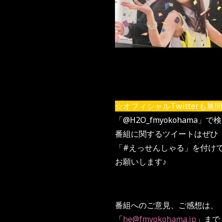
☆オフィシャルTwitterも展
「@H2O_fmyokohama」で
番組に関するツイートはぜひ
「#えっせんしゃる」を付け
お願いします♪
番組へのご意見、ご感想は、
「
he@fmyokohama.jp
」ま