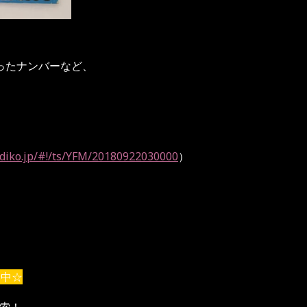
ったナンバーなど、
！
adiko.jp/#!/ts/YFM/20180922030000
）
開中☆