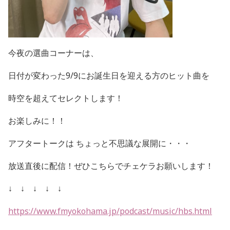
今夜の選曲コーナーは、
日付が変わった9/9にお誕生日を迎える方のヒット曲を
時空を超えてセレクトします！
お楽しみに！！
アフタートークは ちょっと不思議な展開に・・・
放送直後に配信！
ぜひこちらでチェケラお願いします！
↓ ↓ ↓ ↓ ↓
https://www.fmyokohama.jp/podcast/music/hbs.html