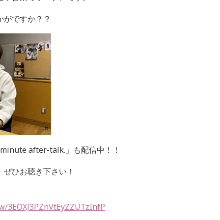
かがですか？？
-minute after-talk.」も配信中！！
。
ぜひお聴き下さい！
how/3EOXJ3PZnVtEyZZUTzInfP