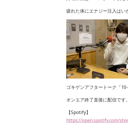
疲れた体にエナジー注入はい
ゴキゲンアフタートーク「
10
オンエア終了直後に配信です
【Spotify】
https://open.spotify.com/s