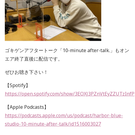
ゴキゲンアフタートーク「
10-minute after-talk.」も
オン
エア終了直後に配信です。
ぜひお聴き下さい！
【Spotify】
https://open.spotify.com/show/3EOXJ3PZnVtEyZZUTzInfP
【Apple Podcasts】
https://podcasts.apple.com/us/podcast/harbor-blue-
studio-10-minute-after-talk/id1516003027