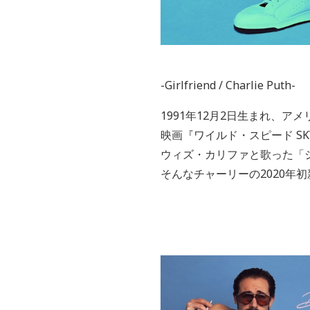
-Girlfriend / Charlie Puth-
1991
年
12
月
2
日生まれ、アメ
映画『ワイルド・スピード
SK
ウィズ・カリファと歌った「
そんなチャーリーの
2020
年初