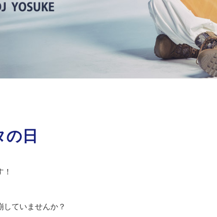
タの日
す！
崩していませんか？