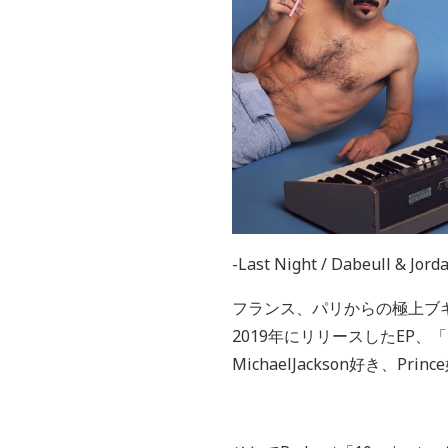
-Last Night / Dabeull & Jord
フランス、パリからの極上ブ
2019
年にリリースした
EP
、「
MichaelJackson好き、Pr