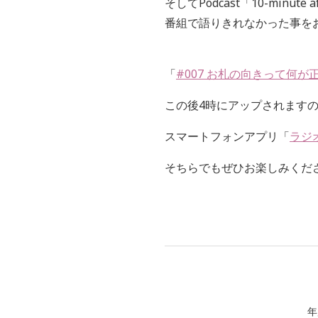
そしてPodcast「
10-minute af
番組で語りきれなかった事を
「
#007 お札の向きって何が
この後4時にアップされます
スマートフォンアプリ「
ラジ
そちらでもぜひお楽しみくだ