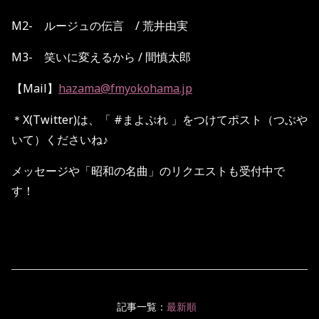
M2- ルージュの伝言 / 荒井由実
M3-
笑いに変えるから
/
間慎太郎
【Mail】
hazama@fmyokohama.jp
＊X(Twitter)は、「 #まよぷれ 」をつけてポスト（つぶや
いて）くださいね♪
メッセージや「昭和の名曲」のリクエストも受付中で
す！
記事一覧：
最新順