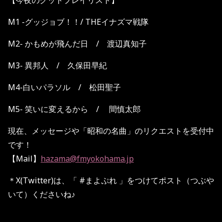
【今夜のグッドプレイリスト】
M1 -グッジョブ！！/ THEイナズマ戦隊
M2- かもめが飛んだ日 / 渡辺真知子
M3- 異邦人 / 久保田早紀
M
4-
白いパラソル / 松田聖子
M
5- 笑いに変えるから
/
間慎太郎
現在、メッセージや「昭和の名曲」のリクエストを受付中
です！
【Mail】
hazama@fmyokohama.jp
＊
X(Twitter)
は、「
#
まよぷれ
」をつけてポスト（つぶや
いて）くださいね♪