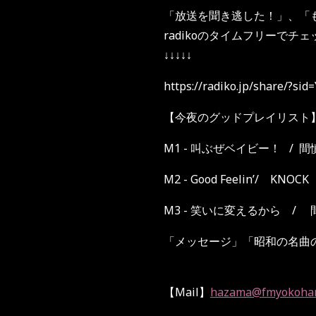
「放送を聞き逃した！」、「
radikoのタイムフリーでチ
↓↓↓↓↓
https://radiko.jp/share/?s
【今夜のグッドプレイリスト
M1 - 叫ぶぜベイビー！
/ 
M2 -
Good Feelin’/ KNOC
M3 -
笑いに変えるから
/
「メッセージ」「昭和の名曲
【Mail】
hazama@fmyokoha