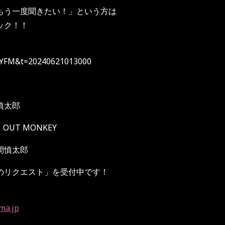
もう一度聞きたい！」という方は
ェック！！
id=YFM&t=20240621013000
】
間慎太郎
K OUT MONKEY
間慎太郎
のリクエスト」を受付中です！
ma.jp