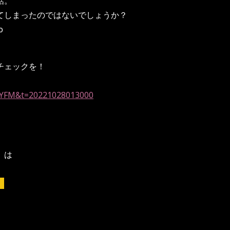
話。
てしまったのではないでしょうか？
o
ひチェックを！
id=YFM&t=20221028013000
）は
】
郎