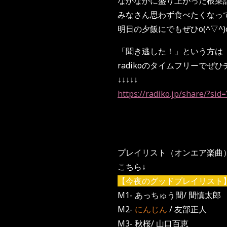
なかなかに盛り上がった根菜
みなさん思わず食べたくなっ
明日の夕飯にでもぜひo(^▽^)
「聞き逃した！」という方は
radikoのタイムフリーでぜ
↓↓↓↓↓
https://radiko.jp/share/?s
プレイリスト（オンエア楽曲
こちら↓
【今夜のグッドプレイリスト
M1- あっちゅう間/ 間慎太
M2-
にんじん
/ 友部正人
M3- 秋桜/ 山口百恵