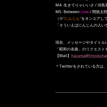
M4- 生きてりゃいいさ / 河島
M5- Between
Love
/ 間慎太
（※
“にんじん”
をオンエアし
「そういえばにんじんの人い
現在、メッセージやタイトルに
「昭和の名曲」のリクエストを
【Mail】
hazama@fmyokoha
＊Twitterをされている方