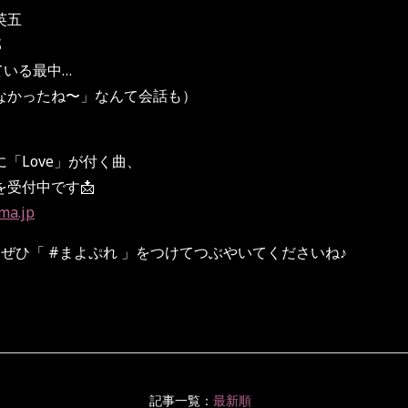
英五
郎
ている最中…
なかったね〜」なんて会話も）
「Love」が付く曲、
受付中です📩
ma.jp
は、ぜひ「 #まよぷれ 」をつけてつぶやいてくださいね♪
記事一覧：
最新順