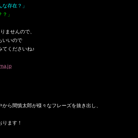
んな存在？」
？？」
ありませんので、
もいいので
みてくださいね♪
ma.jp
中から間慎太郎が様々なフレーズを抜き出し、
、
おります！