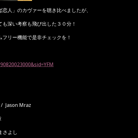
ば恋人」のカヴァーを聴き比べましたが、
ても深い考察も飛び出した３０分！
ムフリー機能で是非チェックを！
20190820023000&sid=YFM
郎
 /
Jason Mraz
章
まさよし