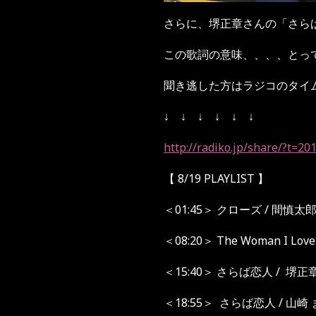
さらに、堺正章さんの「さら
この歌詞の意味、、、、とっ
聞き逃した方はラジコのタイ
↓
↓
↓
↓
↓
↓
http://radiko.jp/share/?t=
【
8/19 PLAYLIST
】
＜
01:45
＞ クローズ
/
間慎太
＜
08:20
＞
The Woman I Love
＜
15:40
＞
さらば恋人
/
堺正
＜
18:55
＞
さらば恋人
/
山崎 