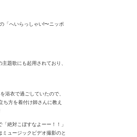
スの「へいらっしゃい!〜ニッポ
の主題歌にも起用されており、
間を浴衣で過ごしていたので、
立ち方を着付け師さんに教え
!
で「絶対こぼすなよーー！！」
はミュージックビデオ撮影のと