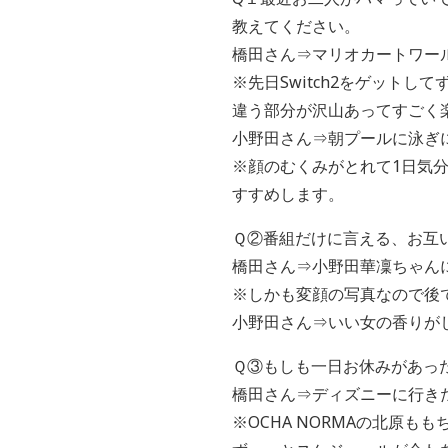
教えてください。
橋田さん⇒マリオカートワール
※先日Switch2をゲット
違う部分が沢山あってすごく楽
小野田さん⇒朝プールに泳ぎ
※顔のむくみがとれて1日気
すすめします。
Ｑ②番組だけに言える、お互
橋田さん⇒小野田華凜ちゃん
※しかも変顔の写真なので後
小野田さん⇒いい女の香りが
Ｑ③もしも一日お休みがあっ
橋田さん⇒ディズニーに行きた
※OCHA NORMAの北原