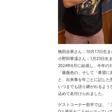
橋田歩果さん：10月17日生
小野田華凜さん：1月23日生
2024年6月に結成し、今年
「薔薇色の」そして「希望に満
と、出来事を年ごとに記した歴史
いつまでも語り継がれるよう
込めて名付けられました。
ゲストコーナー前半では、「
Q１最近お二人がハマってい