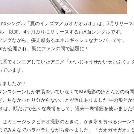
る2ndシングル「夏のイナズマ／ガオガオガオ」は、3月リリー
ズル」以来、4ヶ月ぶりにリリースする両A面シングルです。
ソングながら、疾走感あるエネルギッシュなナンバーです。
on Editが公開され、既にファンの間で話題に！
京系でオンエアしていたアニメ『かいじゅうせかいせいふく』
っています。
りましたか？
ダンスシーンしか衣装をいていなくてMV撮影のほとんどの時
ぎこちなかったり分からないことが沢山ありました!手の形とか
オは、顔だけで色々な表情をして、過去一表情筋を使いました!
』はミュージックビデオ撮影のときに、かき氷を食べるシーン
のでみんなでハラハラしながら食べました。『ガオガオガオ』