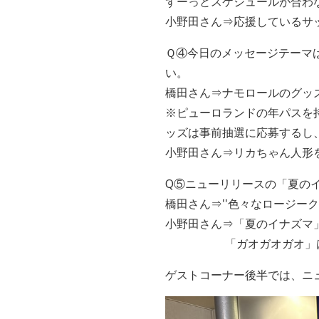
ずーっとスケジュールが合わな
小野田さん⇒応援しているサ
Ｑ④今日のメッセージテーマ
い。
橋田さん⇒ナモロールのグッズ
※ピューロランドの年パスを
ッズは事前抽選に応募するし
小野田さん⇒リカちゃん人形
Q⑤ニューリリースの「夏の
橋田さん⇒''色々なロージークロ
小野田さん⇒「夏のイナズマ
「ガオガオガオ」はコ
ゲストコーナー後半では、ニ