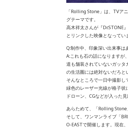
「Rolling Stone」は、T
グテーマです。
高木祥太さんが『Dr.STON
とリンクした映像となってい
Q:制作中、印象深い出来事は
A:これも石の話になりますが
道も舗装されていないガッタ
の生活圏には絶対ないだろと
そんなところで一日中撮影し
緑色のレーザー光線が格子状
ドローン、CGなどが入った見
あらためて、「Rolling S
そして、ワンマンライブ「BREIME
O-EASTで開催します。現