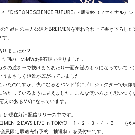
Vアニメ『Dr.STONE SCIENCE FUTURE』4期最終（ファイ
E』の作品内の主人公達とBREIMENを重ね合わせて書き下ろし
ます。
ありましたか？
、今回のこのMVは採石場で撮りました。
ガタの道を車で抜けるとあたり一面が崖のようになっていて下
いうまさしく絶景が広がっていました。
ていたのですが、夜になるとバンド隊にプロジェクターで映像
に当たっているように見えました。こんな使い方よく思いつく
応えのあるMVになっています。
tone」は現在好評配信リリース中です。
N ２DAYS LIVE in TOKYO ー1・２・３・４・５ー」を6月13
在、会員限定最速先行予約（抽選制）を受付中です。