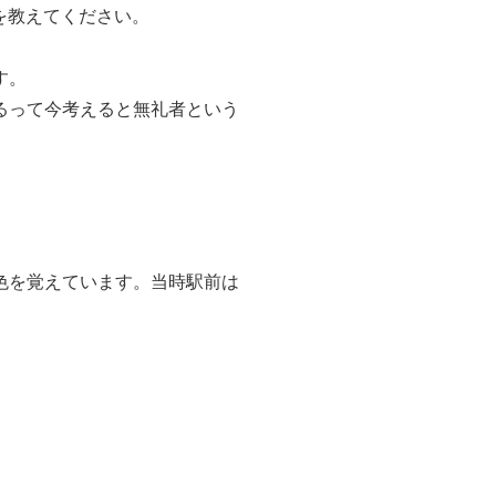
を教えてください。
す。
るって今考えると無礼者という
色を覚えています。当時駅前は
。