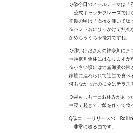
Ｑ②今日のメールテーマは「
⇒公式キャッチフレーズではな
初期の頃は「石橋を叩いて壊
※バンド名にひっかけて無礼
かめちゃくちゃ怪力ですね。
Ｑ③いけださんの神奈川にま
⇒神奈川全体にはなりますが
※小さい頃には辻堂海浜公園
家族に連れられて辻堂で食べ
何もなかったのに今はテラス
Ｑ④もしも一日お休みがあっ
⇒寝て起きてご飯を作って食
Q⑤ニューリリースの「Rolli
⇒非常に唆る曲です。