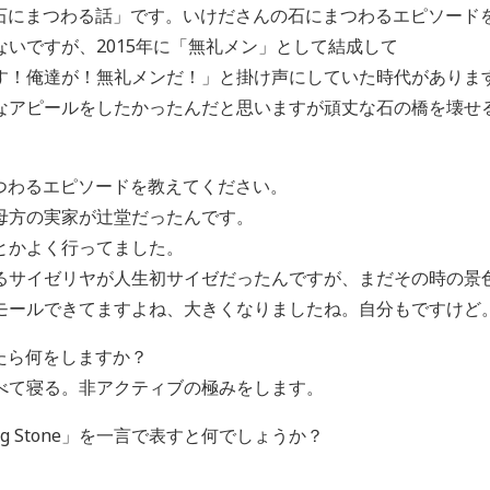
石にまつわる話」です。いけださんの石にまつわるエピソード
いですが、2015年に「無礼メン」として結成して
す！俺達が！無礼メンだ！」と掛け声にしていた時代がありま
なアピールをしたかったんだと思いますが頑丈な石の橋を壊せ
つわるエピソードを教えてください。
母方の実家が辻堂だったんです。
とかよく行ってました。
るサイゼリヤが人生初サイゼだったんですが、まだその時の景
モールできてますよね、大きくなりましたね。自分もですけど
たら何をしますか？
べて寝る。非アクティブの極みをします。
ng Stone」を一言で表すと何でしょうか？