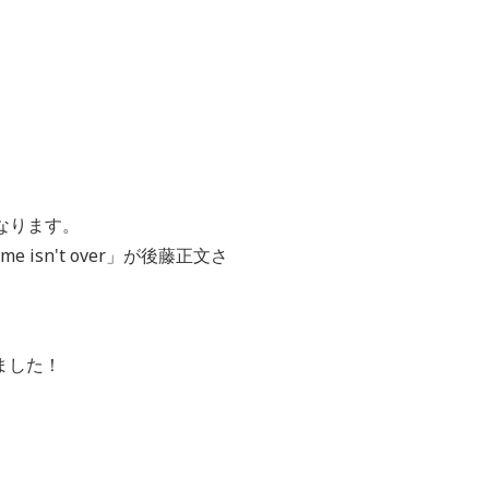
なります。
 isn't over」が後藤正文さ
ました！