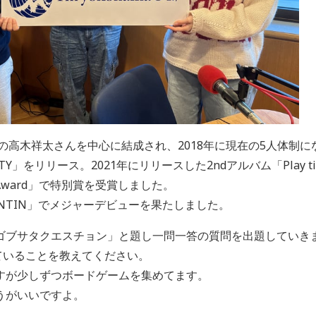
スの高木祥太さんを中心に結成され、2018年に現在の5人体制に
TY」をリリース。2021年にリリースした2ndアルバム「Play time
ar Award」で特別賞を受賞しました。
EANTIN」でメジャーデビューを果たしました。
ゴブサタクエスチョン」と題し一問一答の質問を出題していき
ていることを教えてください。
すが少しずつボードゲームを集めてます。
うがいいですよ。