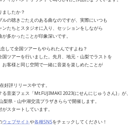
りましたか？
ブルの聴きごたえのある曲なのですが、実際にいつも
ャンたちとスタジオに入り、セッションをしながら
曲が多かったことが印象深いです。
記念して全国ツアーもやられたんですよね？
全国ツアーを行いました。先月、地元・山梨でラストを
、お客様と同じ空間で一緒に音楽を楽しめたことが
は現在好評リリース中です。
楽フェス「Mt.FUJIMAKI 2023(にせんにじゅうさん)」が
に山梨県・山中湖交流プラザきららで開催します。
付がスタートしています。
の
ウェブサイト
や
各種SNS
をチェックしてください！