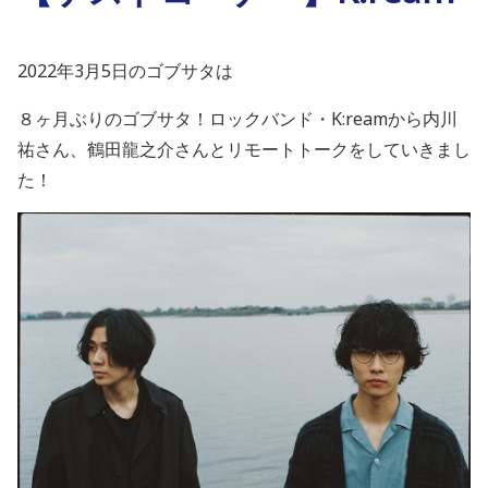
2022年3月5日のゴブサタは
８ヶ月ぶりのゴブサタ！ロックバンド・
K:ream
から内川
祐さん、鶴田龍之介さんと
リモートトークをしていきまし
た！