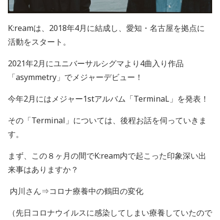
K:ream
は、
2018
年
4
月に結成し、愛知・名古屋を拠点に
活動をスタート。
2021
年
2
月にユニバーサルシグマより
4
曲入り作品
「
asymmetry
」でメジャーデビュー！
今年
2
月にはメジャー
1st
アルバム「
TerminaL
」を発表！
その「
Terminal
」については、後程お話を伺っていきま
す。
まず、この８ヶ月の間で
K:ream
内で起こった印象深い出
来事はありますか？
内川さん⇒コロナ療養中の鶴田の変化
（先日コロナウイルスに感染してしまい療養していたので