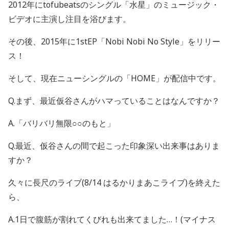
2012年に
tofubeats
のシングル「水星」のミュージック・
ビデオに主演し注目を浴びます。
その後、
2015
年に
1stEP
「
Nobi Nobi No Style
」をリリー
ス！
そして、現在ニューシングルの「
HOME
」が配信中です。
Q.まず、最近仮谷さんがハマっていることはなんですか？
A.「バリバリ無限○○のもと」
Q.最近、仮谷さんの間で起こった印象深い出来事はありま
すか？
久々に長尺のライブ
(8/14
はるかりまあこライブ
)
を終えた
ら、
A.1日で腹筋が割れてくびれも出来てました…！
(
マイナス