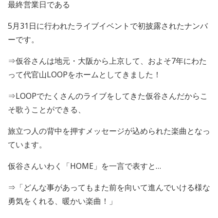
最終営業日である
5月
31
日に行われたライブイベントで初披露されたナンバ
ーです。
⇒仮谷さんは地元・大阪から上京して、およそ
7
年にわた
って代官山
LOOP
をホームとしてきました！
⇒
LOOP
でたくさんのライブをしてきた仮谷さんだからこ
そ歌うことができる、
旅立つ人の背中を押すメッセージが込められた楽曲となっ
ています。
仮谷さんいわく「
HOME
」を一言で表すと…
⇒「どんな事があってもまた前を向いて進んでいける様な
勇気をくれる、暖かい楽曲！」