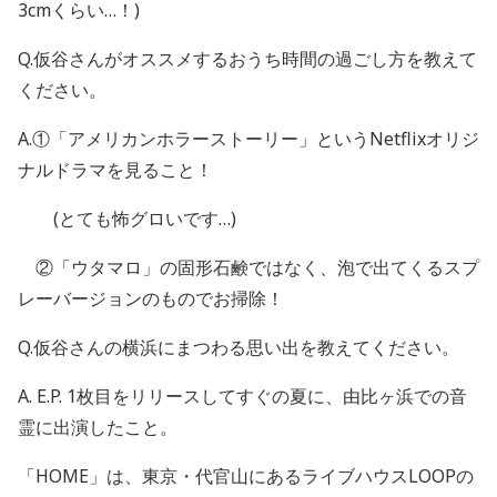
3cm
くらい…！
)
Q.仮谷さんがオススメするおうち時間の過ごし方を教えて
ください。
A.①「アメリカンホラーストーリー」という
Netflix
オリジ
ナルドラマを見ること！
(とても怖グロいです…
)
②「ウタマロ」の固形石鹸ではなく、泡で出てくるスプ
レーバージョンのものでお掃除！
Q.仮谷さんの横浜にまつわる思い出を教えてください。
A. E.P. 1
枚目をリリースしてすぐの夏に、由比ヶ浜での音
霊に出演したこと。
「HOME」は、東京・代官山にあるライブハウス
LOOP
の