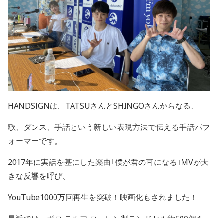
HANDSIGNは、
TATSU
さんと
SHINGO
さんからなる、
歌、ダンス、手話という新しい表現方法で伝える手話パフ
ォーマーです。
2017
年に実話を基にした楽曲｢僕が君の耳になる｣
MV
が大
きな反響を呼び、
YouTube1000
万回再生を突破！映画化もされました！