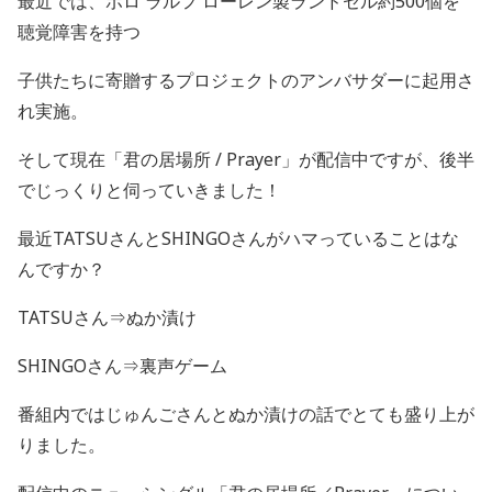
最近では、ポロ ラルフ ローレン製ランドセル約
500
個を
聴覚障害を持つ
子供たちに寄贈するプロジェクトのアンバサダーに起用さ
れ実施。
そして現在「君の居場所
/ Prayer
」が配信中ですが、後半
でじっくりと伺っていきました！
最近
TATSU
さんと
SHINGO
さんがハマっていることはな
んですか？
TATSUさん⇒ぬか漬け
SHINGOさん⇒裏声ゲーム
番組内ではじゅんごさんとぬか漬けの話でとても盛り上が
りました。