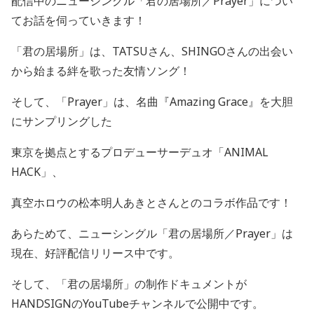
配信中のニューシングル「君の居場所／
Prayer
」につい
てお話を伺っていきます！
「君の居場所」は、
TATSU
さん、
SHINGO
さんの出会い
から始まる絆を歌った友情ソング！
そして、「
Prayer
」は、名曲『
Amazing Grace
』を大胆
にサンプリングした
東京を拠点とするプロデューサーデュオ「
ANIMAL
HACK
」、
真空ホロウの松本
明人あきとさんとのコラボ作品です！
あらためて、ニューシングル「君の居場所／
Prayer
」は
現在、好評配信リリース中です。
そして、「君の居場所」の制作ドキュメントが
HANDSIGN
のYouTubeチャンネルで公開中です。