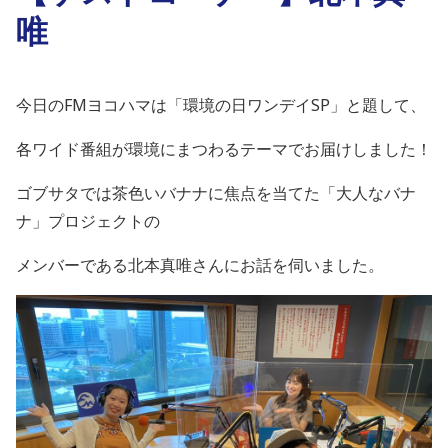
唯
今日の
FM
ヨコハマは「環境の日ワンデイ
SP
」と題して、
各ワイド番組が環境にまつわるテーマでお届けしました！
ゴブサタでは茶色いバナナに焦点を当てた「大人なバナ
ナ」プロジェクトの
メンバーである北本
真唯さんにお話を伺いました。