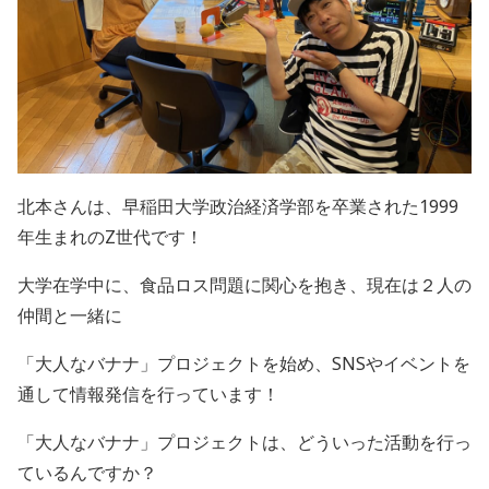
北本さんは、早稲田大学政治経済学部を卒業された
1999
年生まれの
Z
世代です！
大学在学中に、食品ロス問題に関心を抱き、現在は２人の
仲間と一緒に
「大人なバナナ」プロジェクトを始め、
SNS
やイベントを
通して情報発信を
行っています！
「大人なバナナ」プロジェクトは、どういった活動を行っ
ているんですか？