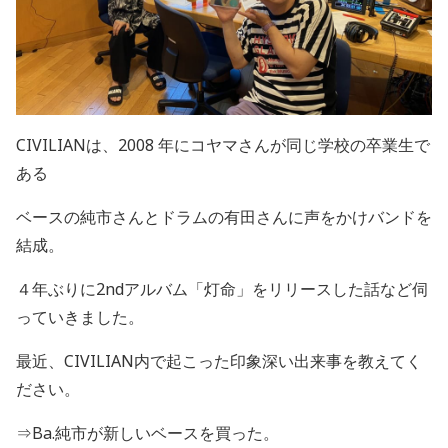
CIVILIANは、
2008 年にコヤマさんが同じ学校の卒業生で
ある
ベースの純市さんとドラムの有田さんに声をかけバンドを
結成。
４年ぶりに
2nd
アルバム「灯命」をリリースした話など伺
っていきました。
最近、
CIVILIAN
内で起こった印象深い出来事を教えてく
ださい。
⇒
Ba.
純市が新しいベースを買った。