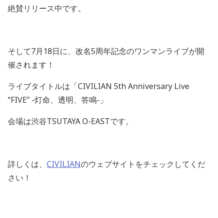
絶賛リリース中です。
そして
7
月
18
日に、改名
5
周年記念のワンマンライブが開
催されます！
ライブタイトルは「
CIVILIAN 5th Anniversary Live
“
FIVE
”
-
灯命、透明、答鳴
-
」
会場は渋谷
TSUTAYA O-EAST
です。
詳しくは、
CIVILIAN
のウェブサイトをチェックしてくだ
さい！