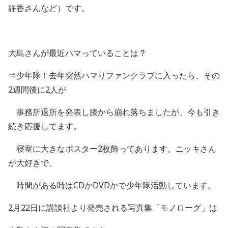
静香さんなど）です。
大島さんが最近ハマっていることは？
⇒少年隊！去年突然ハマりファンクラブに入ったら、その
2
週間後に
2
人が
事務所退所を発表し膝から崩れ落ちましたが、今も引き
続き応援してます。
寝室に大きなポスター
2
枚飾ってあります。ニッキさん
が大好きで、
時間がある時はCDか
DVD
かで少年隊活動しています。
2月
22
日に講談社より発売される写真集「モノローグ」は