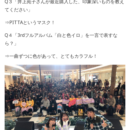
Q３「井上苑子さんが最近購入した、印象深いものを教え
てください」
⇒PITTAというマスク！
Q４「3
rd
フルアルバム「白と色イロ」を一言で表すな
ら？」
⇒一曲ずつに色があって、とてもカラフル！