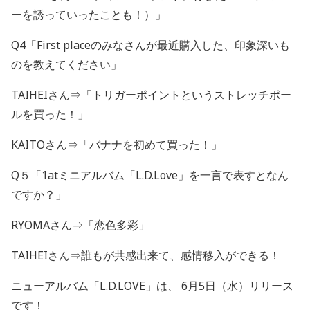
ーを誘っていったことも！）」
Q4「First placeのみなさんが最近購入した、印象深いも
のを教えてください」
TAIHEIさん⇒「トリガーポイントというストレッチポー
ルを買った！」
KAITOさん⇒「バナナを初めて買った！」
Q５「1atミニアルバム「L.D.Love」を一言で表すとなん
ですか？」
RYOMAさん⇒「恋色多彩」
TAIHEIさん⇒誰もが共感出来て、感情移入ができる！
ニューアルバム「L.D.LOVE」は、 6月5日（水）リリース
です！