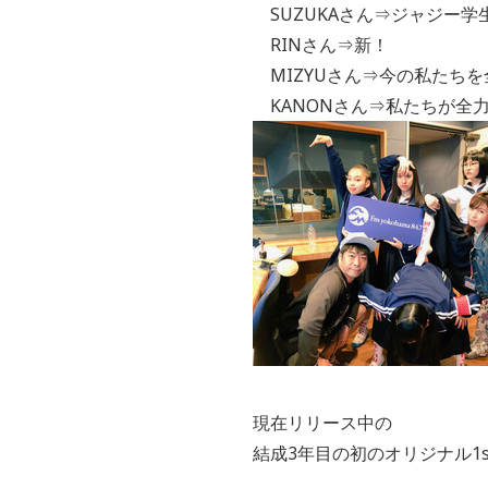
SUZUKAさん⇒ジャジー学
RINさん⇒新！
MIZYUさん⇒今の私たち
KANONさん⇒私たちが全
現在リリース中の
結成3年目の初のオリジナル1