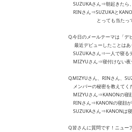
SUZUKAさん⇒朝起きたら
RINさん⇒SUZUKAとKA
とっても当たってい
Q.今日のメールテーマは「デビ
最近デビューしたことはあ
SUZUKAさん⇒一人で寝る
MIZYUさん⇒寝付けない夜
Q.MIZYUさん、RINさん、
メンバーの秘密を教えてく
MIZYUさん⇒KANONの
RINさん⇒KANONの寝顔
SUZUKAさん⇒KANON
Q.皆さんに質問です！ニュ