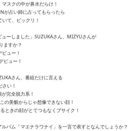
、マスクの中が鼻水だらけ！
NONが占い師に占ってもらったら
て、ビックリ！
ューしました」SUZUKAさん、MIZYUさんが
りますか？
デビュー！
デビュー！
SUZUKAさん、番組だけに言える
ださい！
寝顔が完全脱力系！
がこの美貌からじゃ想像できない顔！
は寝るときの顔がとてつもなくブサイク！
ーアルバム「マエナラワナイ」を一言で表すとなんでしょうか？