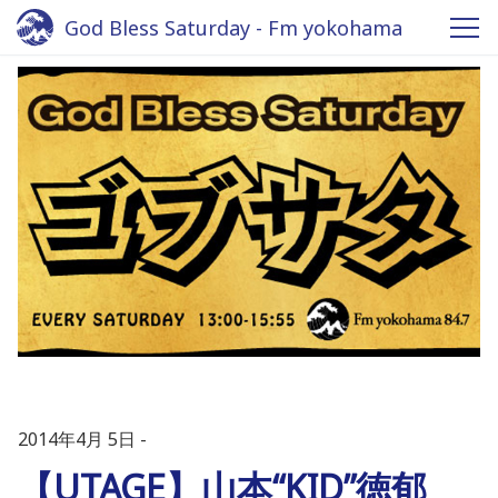
God Bless Saturday - Fm yokohama
2014年4月 5日
【UTAGE】山本“KID”徳郁