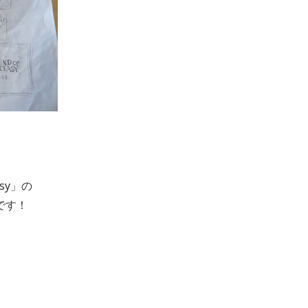
asy」の
です！