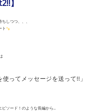
2!!】
待ちしつつ、、、
ート
は
を使ってメッセージを送って!!」
ピソード！のような長編から...