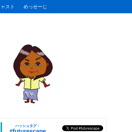
キャスト
めっせーじ
ハッシュタグ：
#futurescape