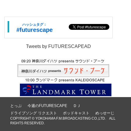
ハッシュタグ：
#futurescape
Tweets by FUTURESCAPEAD
とっぷ
今週のFUTURESCAPE
ＤＪ
ドライブソング リクエスト
ポッドキャスト
めっせーじ
COPYRIGHT © YOKOHAMA F.M.BROADCASTING CO.,LTD. ALL
RIGHTS RESERVED.