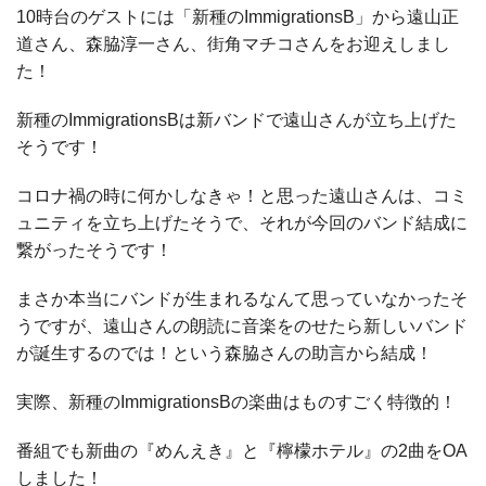
10時台のゲストには「新種のImmigrationsB」から
遠山正
道さん、森脇淳一さん、街角マチコさんをお迎えしまし
た！
新種のImmigrationsBは新バンドで遠山さんが立ち上げた
そうです！
コロナ禍の時に何かしなきゃ！と思った遠山さんは、コミ
ュニティを立ち上げたそうで、それが今回のバンド結成に
繋がったそうです！
まさか本当にバンドが生まれるなんて思っていなかったそ
うですが、遠山さんの朗読に音楽をのせたら新しいバンド
が誕生するのでは！という森脇さんの助言から結成！
実際、新種のImmigrationsBの楽曲はものすごく特徴的！
番組でも新曲の『めんえき』と『檸檬ホテル』の2曲をOA
しました！