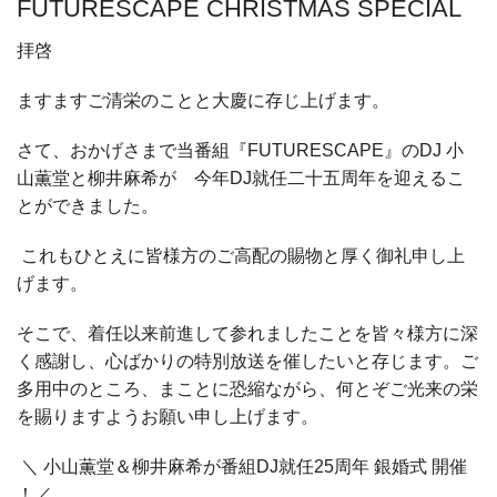
FUTURESCAPE CHRISTMAS SPECIAL
拝啓
ますますご清栄のことと大慶に存じ上げます。
さて、おかげさまで当番組『FUTURESCAPE』のDJ 小
山薫堂と柳井麻希が 今年DJ就任二十五周年を迎えるこ
とができました。
これもひとえに皆様方のご高配の賜物と厚く御礼申し上
げます。
そこで、着任以来前進して参れましたことを皆々様方に深
く感謝し、心ばかりの特別放送を催したいと存じます。ご
多用中のところ、まことに恐縮ながら、何とぞご光来の栄
を賜りますようお願い申し上げます。
＼ 小山薫堂＆柳井麻希が番組DJ就任25周年 銀婚式 開催
！／