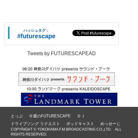
ハッシュタグ：
#futurescape
Tweets by FUTURESCAPEAD
とっぷ
今週のFUTURESCAPE
ＤＪ
ドライブソング リクエスト
ポッドキャスト
めっせーじ
COPYRIGHT © YOKOHAMA F.M.BROADCASTING CO.,LTD. ALL
RIGHTS RESERVED.