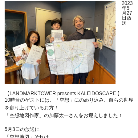
2023
年5
月27
日放
送
【LANDMARKTOWER presents KALEIDOSCAPE 】
10時台のゲストには、「空想」にのめり込み、自らの世界
を創り上げているお方！
「空想地図作家」の加藤太一さんをお迎えしました！
5月3日の放送に
「空想地図」それは…