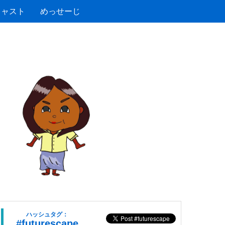
キャスト
めっせーじ
ハッシュタグ：
#futurescape