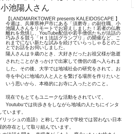
・小池陽人さん
【LANDMARKTOWER presents KALEIDOSCAPE 】
今週は、兵庫県神戸市にある「須磨寺」の副住職、小
池陽人さんをリモートでお迎えしました！若者の仏教
離れを危惧し、YouTube配信や若手僧侶たちが法話の
巧みさを競う「Ｈ１法話グランプリ」の開催など、こ
れまでにない新たな試みを続けていらっしゃるとのこ
とでお話をお伺いしました。
陽人さんは９歳のとき、大好きだったお祖父様が急逝
されたことがきっかけで出家して僧侶の道へ入られま
した。その後、大学では地域社会の研究をされて、お
寺を中心に地域の人と人とを繋げる場所を作りたいと
いう思いから、本格的にお寺に入ったとのこと。
現在でもとてもユニークな活動をされていて、
Youtubuでは街歩きをしながら地域の人たちにインタ
しています。
グリッシュの造語）と称してお寺で学校では習わない日本
屋的存在として取り組んでいます。