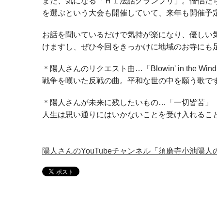
また、気になる「Ｈ１法話グランプリ」。僧侶た
を選ぶという大会も開催していて、来年も開催予
お話を聞いているだけで気持が楽になり、優しい気
けますし、ぜひ今回をきっかけに地域のお寺にも
＊陽人さんのリクエスト曲…「Blowin' in the Win
戦争を嘆いた反戦の曲。平和な世の中を願う歌で
＊陽人さんが未来に残したいもの…「一切皆苦」
人生は思い通りにはいかないことを受け入れるこ
陽人さんのYouTubeチャンネル「須磨寺小池陽人