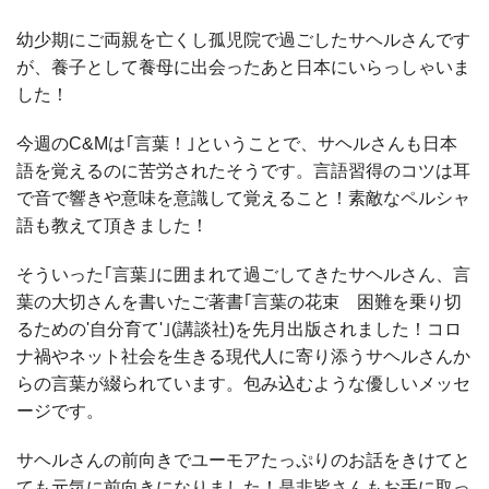
幼少期にご両親を亡くし孤児院で過ごしたサヘルさんです
が、養子として養母に出会ったあと日本にいらっしゃいま
した！
今週のC&Mは｢言葉！｣ということで、サヘルさんも日本
語を覚えるのに苦労されたそうです。言語習得のコツは耳
で音で響きや意味を意識して覚えること！素敵なペルシャ
語も教えて頂きました！
そういった｢言葉｣に囲まれて過ごしてきたサヘルさん、言
葉の大切さんを書いたご著書｢言葉の花束 困難を乗り切
るための'自分育て'｣(講談社)を先月出版されました！コロ
ナ禍やネット社会を生きる現代人に寄り添うサヘルさんか
らの言葉が綴られています。包み込むような優しいメッセ
ージです。
サヘルさんの前向きでユーモアたっぷりのお話をきけてと
ても元気に前向きになりました！是非皆さんもお手に取っ