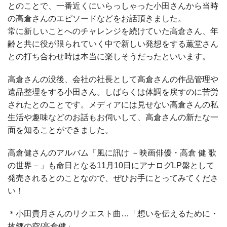
とのことで、一番近くにいらっしゃった小田さんから当時
の高倉さんのエピソードなどをお話頂きました。
常に新しいことへのチャレンジを続けていた高倉さん、年
齢と共に役が限られていく中で新しい発想をする薫堂さん
との打ち合わせ時は本当に楽しそうだったといいます。
高倉さんの没後、会社の社長として高倉さんの作品管理や
遺品整理をする小田さん。しばらくは体調を戻すのに苦労
されたとのことです。メディアには見せない高倉さんの私
生活や趣味などのお話もお伺いして、高倉さんの新たな一
面を知ることができました。
高倉健さんのアルバム「風に訊け －映画俳優・高倉 健 歌
の世界－」も命日となる11月10日にアナログLP盤として
発売されるとのことなので、ぜひお手にとってみてくださ
い！
＊小田貴月さんのリクエスト曲…「想いを伝えるために・
故郷の空/高倉健」