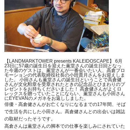
【LANDMARKTOWER presents KALEIDOSCAPE】 6月
23日に57歳の誕生日を迎えた薫堂さんの誕生日回となっ
た今週のゲストは、薫堂さんが一番会いたい人、高倉プロ
モーションの代表取締役社長の小田貴月さんをお迎えしま
した。 小田さんも薫堂さんの誕生日ということで高倉健
さんが文化勲章を受章されたときの記念品とひまわりのプ
レゼントをお持ちくださいました！ 高倉健さんがよくロ
レックスを贈っていたことにならい、薫堂さんも小田さん
にEYEVANのメガネをお返ししました。
俳優・高倉健さんがお亡くなりになるまでの17年間、そば
で生活を共にした小田さん。高倉健さんとの出会いは雑誌
の取材だったそうです。
高倉さんは薫堂さんの脚本での仕事を楽しみにされていた