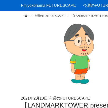
Fm yokohama FUTURESCAPE
Fm yokohama FUTURESCAPE
今週のFUTUR
今週のFUTURESCAPE
【LANDMARKTOWER pr
2021年
2月13日
今週のFUTURESCAPE
【LANDMARKTOWER prese