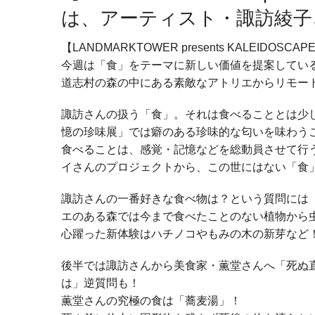
は、アーティスト・諏訪綾子
【LANDMARKTOWER presents KALEIDOSCAP
今週は「食」をテーマに新しい価値を提案してい
道志村の森の中にある素敵なアトリエからリモー
諏訪さんの扱う「食」。それは食べることとは少
憶の珍味展」では癖のある珍味的な匂いを味わう
食べることは、感覚・記憶などを総動員させて行
イさんのプロジェクトから、この世にはない「食
諏訪さんの一番好きな食べ物は？という質問には
エのある森では今まで食べたことのない植物から
心躍った新体験はハチノコやもみの木の新芽など
後半では諏訪さんから美食家・薫堂さんへ「死ぬ
は」逆質問も！
薫堂さんの究極の食は「蕎麦湯」！