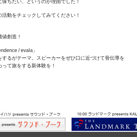
に保ちたい、というのが理由でした！
の活動をチェックしてみてください！
価値創造！
nce / evala」
をするがテーマ。スピーカーをぜひ口に近づけて骨伝導を
わって旅をする新体験を！