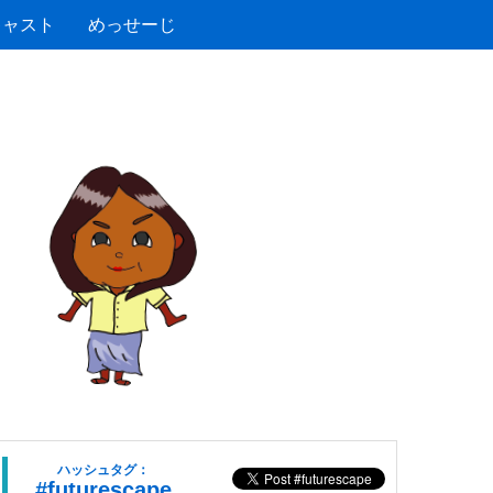
キャスト
めっせーじ
ハッシュタグ：
#futurescape