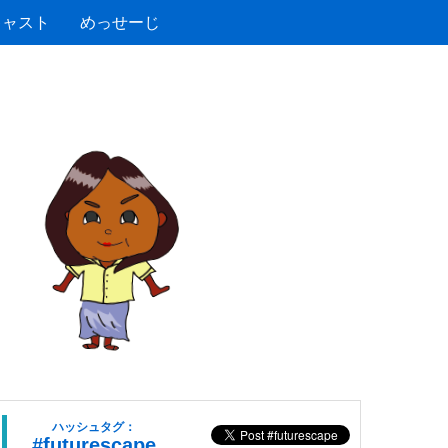
キャスト
めっせーじ
ハッシュタグ：
#futurescape