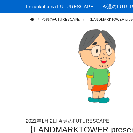
Fm yokohama FUTURESCAPE
Fm yokohama FUTURESCAPE
今週のFUTUR
今週のFUTURESCAPE
【LANDMARKTOWER pr
2021年
1月 2日
今週のFUTURESCAPE
【LANDMARKTOWER prese