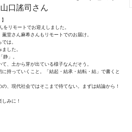
・山口謠司さん
E 】
んをリモートでお迎えしました。
、薫堂さん麻希さんもリモートでのお届け。
らでは。
みました。
「静」。
いて、土から芽が出ている様子なんだそう。
初に持っていくこと。「結起・結承・結転・結」で書くと
のの、現代社会ではそこまで待てない。まずは結論から！
楽しみに！