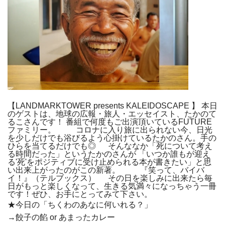
【LANDMARKTOWER presents KALEIDOSCAPE 】 本日
のゲストは、地球の広報・旅人・エッセイスト、たかのて
るこさんです！ 番組で何度もご出演頂いているFUTURE
ファミリー。 コロナに入り旅に出られない今、日光
を少しだけでも浴びるよう心掛けているたかのさん。手の
ひらを当てるだけでも◎ そんななか「死について考え
る時間だった」というたかのさんが 「いつか誰もが迎え
る'死'をポジティブに受け止められる本が書きたい」と思
い出来上がったのがこの新著。 『笑って、バイバ
イ！』（テルブックス） その日を楽しみに出来たら毎
日がもっと楽しくなって、生きる気満々になっちゃう一冊
です！ぜひ、お手にとってみて下さい。
★今日の「ちくわのあなに何いれる？」
→餃子の餡 or あまったカレー