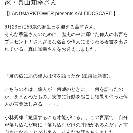
家・真山知幸さん
【LANDMARKTOWER presents KALEIDOSCAPE 】
6月23日に56歳の誕生日を迎える薫堂さん。
そんな薫堂さんのために、歴史の中に輝いた偉人の名言を
プレゼント！さまざまな名言や偉人にまつわる著書を出さ
れている、真山知幸さんをお迎えしました。
『君の歳にあの偉人は何を語ったか (星海社新書)』
こちらの本は、偉人が「何歳のときに」「何を語ったの
か」をまとめたもの。実際に行動を起こし結果を伴った偉
人の言葉はしみる・・・。
小林秀雄「絶望するにも才能がいる。」この言葉で、自分
が落ち込んだ時に「落ち込むだけの才能があるんだ」と前
向きになることが出来る、そんなお話もありました。