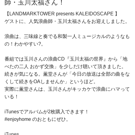
師・玉川太福さん！
【LANDMARKTOWER presents KALEIDOSCAPE 】
ゲストに、人気浪曲師・玉川太福さんをお迎えしました。
浪曲は、三味線と奏でる和製一人ミュージカルのようなも
の！わかやすい?。
番組では玉川さんの浪曲CD『玉川太福の世界』から「地
べたの二人 おかず交換」を少しだけ聴いて頂きました。
続きが気になる。薫堂さんが「今日の放送は全部の曲をな
くして続きをOAしませんか」というほど。
実際に薫堂さんは、玉川さんがキッカケで浪曲にハマって
いる！
iTunesでアルバムが2枚購入できます！
#enjoyhome のおともにぜひ。
iTunes