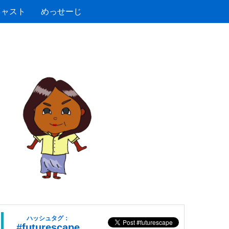
キャスト
めっせーじ
ハッシュタグ：
#futurescape