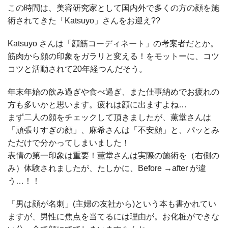
この時間は、美容研究家として国内外で多くの方の顔を施
術されてきた「Katsuyo」さんをお迎え??
Katsuyo さんは「顔筋コーディネート」の考案者だとか。
筋肉から顔の印象をガラリと変える！をモットーに、コツ
コツと活動されて20年経つんだそう。
年末年始の飲み過ぎや食べ過ぎ、また仕事納めでお疲れの
方も多いかと思います。疲れは顔に出ますよね…
まず二人の顔をチェックして頂きましたが、薫堂さんは
「頑張りすぎの顔」、麻希さんは「不安顔」と、パッとみ
ただけで分かってしまいました！
表情の第一印象は重要！薫堂さんは実際の施術を（右側の
み）体験されましたが、たしかに、Before →after が違
う…！！
「男は顔が名刺」(主婦の友社から)という本も書かれてい
ますが、男性に焦点を当てるには理由が。お化粧ができな