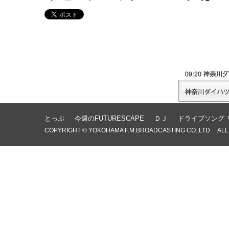
とっぷ
今週のFUTURESCAPE
ＤＪ
ドライブソング 
COPYRIGHT © YOKOHAMA F.M.BROADCASTING CO.,LTD. ALL