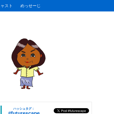
キャスト
めっせーじ
ハッシュタグ：
#futurescape