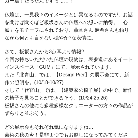
カー選手だったんですって…！
仏壇は、一見我々のイメージとは異なるものですが、お話
を聞けば聞くほど板坂さんの仏壇への想いに納得。「心
臓」をモチーフにされており、薫堂さん 麻希さんも触り
ながら何とも言えない穏やか?な表情に。
さて、板坂さんから3点耳より情報?
今回お持ちいただいた仏壇の現物は、表参道にあるイート
インスペース「GUM」にて、展示されています。
また「北青山」では、【Design Pier】の展示会にて、新
作の照明を。(10/18-10/27)
そして「代官山」では、【建築家の椅子展】の中で、新作
の椅子を見ることができるそう。(10/24,25,26)
板坂さんの他にも多種多様なクリエーターの方々の作品が
ずらりと並ぶそう。
どの展示会もそれぞれ気になりますね…
芸術の秋の今！是非１つでもお越しになってみてくださ