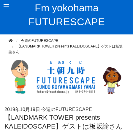
Fm yokohama
FUTURESCAPE
今週のFUTURESCAPE
【LANDMARK TOWER presents KALEIDOSCAPE】ゲストは板坂
諭さん
2019年
10月19日
今週のFUTURESCAPE
【LANDMARK TOWER presents
KALEIDOSCAPE】ゲストは板坂諭さん