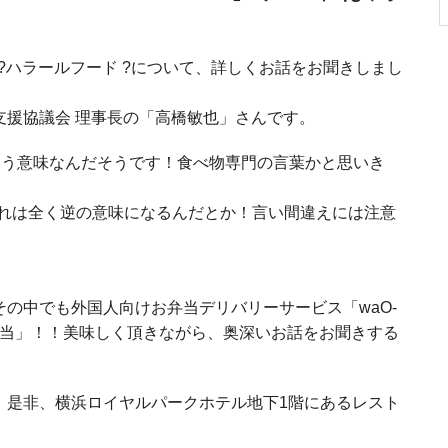
?ハラールフード ?について、詳しくお話をお聞きしまし
支援協議会 理事長の「高橋敏也」さんです。
いう意味なんだそうです！食べ物専門の言葉かと思いき
これは全く逆の意味になるんだとか！言い間違えには注意
！
の中でも外国人向けお弁当デリバリーサービス「waO-
幕の内弁当」！！美味しく頂きながら、奥深いお話をお聞きする
！是非、横浜ロイヤルパークホテル地下1階にあるレスト