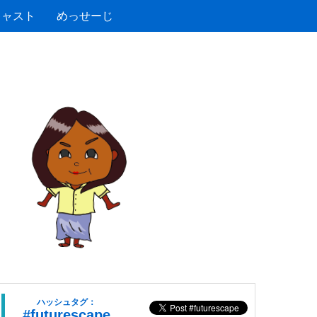
キャスト
めっせーじ
ハッシュタグ：
#futurescape