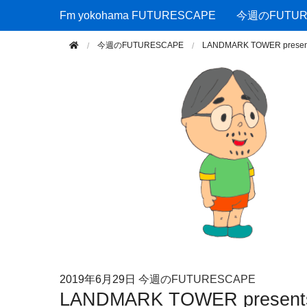
Fm yokohama FUTURESCAPE
Fm yokohama FUTURESCAPE
今週のFUTUR
今週のFUTURESCAPE
LANDMARK TOWER pre
2019年
6月29日
今週のFUTURESCAPE
LANDMARK TOWER prese